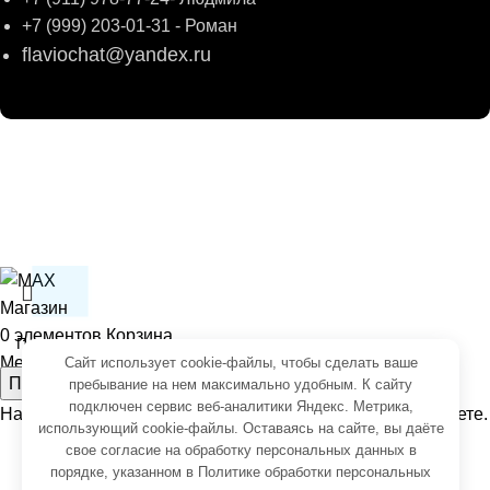
+7 (999) 203-01-31 - Роман
flaviochat@yandex.ru
© 2026
ФЛАВИО
. Все права сохранены
Создание и продвижение -
SeoУслуга
Согласие на обработку персональных данных
Политика обработки персональных данных
Магазин
0
элементов
Корзина
Меню
Сайт использует cookie-файлы, чтобы сделать ваше
Поиск
пребывание на нем максимально удобным. К cайту
подключен сервис веб-аналитики Яндекс. Метрика,
Начните вводить чтобы увидеть товары, которые вы ищете.
использующий cookie-файлы. Оставаясь на сайте, вы даёте
свое
согласие на обработку персональных данных
в
порядке, указанном в
Политике обработки персональных