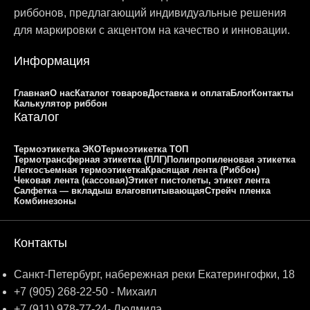
риббонов, предлагающий индивидуальные решения
для маркировки с акцентом на качество и инновации.
Информация
Главная
О нас
Каталог товаров
Доставка и оплата
Блог
Контакты
Калькулятор риббон
Каталог
Термоэтикетка ЭКО
Термоэтикетка ТОП
Термотрансферная этикетка (ПЛГ)
Полипропиленовая этикетка
Легкосъемная термоэтикетка
Красящая лента (Риббон)
Чековая лента (кассовая)
Этикет пистолеты, этикет лента
Салфетка — вкладыш влаговпитывающая
Стрейч пленка
Комбинезоны
Контакты
Санкт-Петербург, набережная реки Екатерингофки, 18
+7 (905) 268-22-50 - Михаил
+7 (911) 978-77-24- Людмила