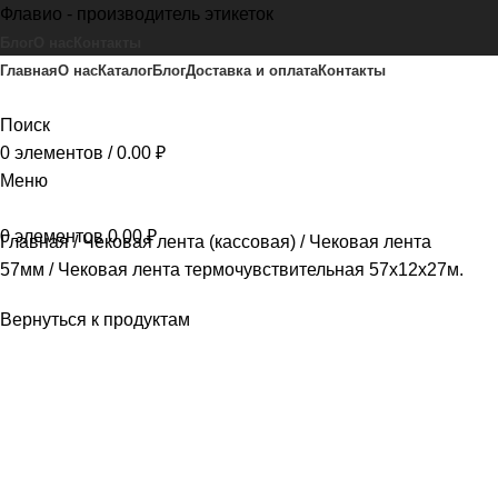
Флавио - производитель этикеток
Блог
О нас
Контакты
Главная
О нас
Каталог
Блог
Доставка и оплата
Контакты
Поиск
0
элементов
/
0.00
₽
Меню
0
элементов
0.00
₽
Главная
Чековая лента (кассовая)
Чековая лента
57мм
Чековая лента термочувствительная 57х12х27м.
Вернуться к продуктам