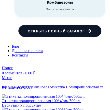
Комбинезоны
Защита персонала
ОТКРЫТЬ ПОЛНЫЙ КАТАЛОГ
Блог
Доставка и оплата
Контакты
Поиск
0
элементов
/
0.00
₽
Меню
Главная
Полипропиленовая этикетка
Полипропиленовая этике
0
элементов
0.00
₽
Этикетка полипропиленовая 100*40мм/500шт.
Вернуться к продуктам