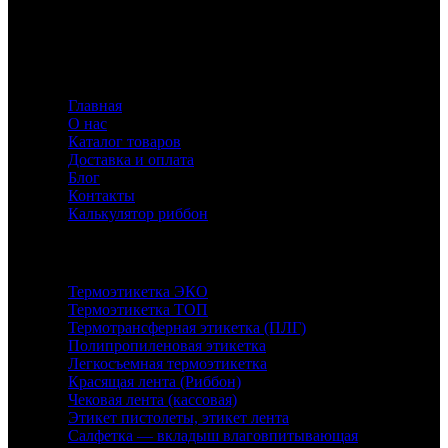
предлагающий индивидуальные решения для
маркировки с акцентом на качество и инновации.
Информация
Главная
О нас
Каталог товаров
Доставка и оплата
Блог
Контакты
Калькулятор риббон
Каталог
Термоэтикетка ЭКО
Термоэтикетка ТОП
Термотрансферная этикетка (ПЛГ)
Полипропиленовая этикетка
Легкосъемная термоэтикетка
Красящая лента (Риббон)
Чековая лента (кассовая)
Этикет пистолеты, этикет лента
Салфетка — вкладыш влаговпитывающая