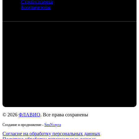
Стрейч пленка
Комбинезоны
Контакты
Санкт-Петербург, набережная реки
Екатерингофки, 18
+7 (905) 268-22-50 - Михаил
+7 (911) 978-77-24- Людмила
+7 (999) 203-01-31 - Роман
flaviochat@yandex.ru
© 2026
ФЛАВИО
. Все права сохранены
Создание и продвижение -
SeoУслуга
Согласие на обработку персональных данных