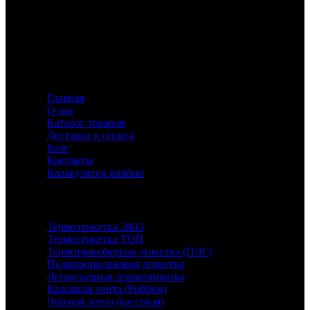
Флавио — ваш эксперт в создании этикеток и риббонов,
предлагающий индивидуальные решения для
маркировки с акцентом на качество и инновации.
Информация
Главная
О нас
Каталог товаров
Доставка и оплата
Блог
Контакты
Калькулятор риббон
Каталог
Термоэтикетка ЭКО
Термоэтикетка ТОП
Термотрансферная этикетка (ПЛГ)
Полипропиленовая этикетка
Легкосъемная термоэтикетка
Красящая лента (Риббон)
Чековая лента (кассовая)