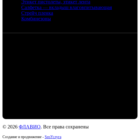
Этикет пистолеты, этикет лента
Салфетка — вкладыш влаговпитывающая
Стрейч пленка
Комбинезоны
Контакты
Санкт-Петербург, набережная реки
Екатерингофки, 18
+7 (905) 268-22-50 - Михаил
+7 (911) 978-77-24- Людмила
+7 (999) 203-01-31 - Роман
flaviochat@yandex.ru
© 2026
ФЛАВИО
. Все права сохранены
Создание и продвижение -
SeoУслуга