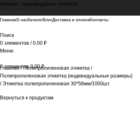
Флавио - производитель этикеток
Блог
О нас
Контакты
Главная
О нас
Каталог
Блог
Доставка и оплата
Контакты
Поиск
0
элементов
/
0.00
₽
Меню
0
элементов
0.00
₽
Главная
Полипропиленовая этикетка
Полипропиленовая этикетка (индивидуальные размеры)
Этикетка полипропиленовая 30*58мм/1000шт.
Вернуться к продуктам