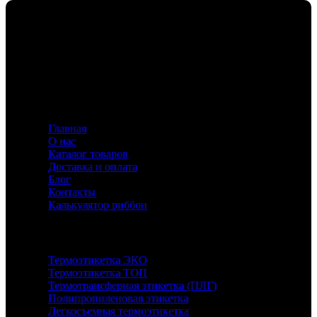
Флавио — ваш эксперт в создании этикеток и риббонов,
предлагающий индивидуальные решения для
маркировки с акцентом на качество и инновации.
Информация
Главная
О нас
Каталог товаров
Доставка и оплата
Блог
Контакты
Калькулятор риббон
Каталог
Термоэтикетка ЭКО
Термоэтикетка ТОП
Термотрансферная этикетка (ПЛГ)
Полипропиленовая этикетка
Легкосъемная термоэтикетка