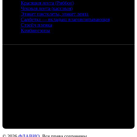
Красящая лента (Риббон)
Чековая лента (кассовая)
Этикет пистолеты, этикет лента
Салфетка — вкладыш влаговпитывающая
Стрейч пленка
Комбинезоны
Контакты
Санкт-Петербург, набережная реки
Екатерингофки, 18
+7 (905) 268-22-50 - Михаил
+7 (911) 978-77-24- Людмила
+7 (999) 203-01-31 - Роман
flaviochat@yandex.ru
© 2026
ФЛАВИО
. Все права сохранены