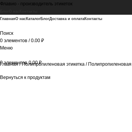
Флавио - производитель этикеток
Блог
О нас
Контакты
Главная
О нас
Каталог
Блог
Доставка и оплата
Контакты
Поиск
0
элементов
/
0.00
₽
Меню
0
элементов
0.00
₽
Главная
Полипропиленовая этикетка
Полипропиленовая 
Вернуться к продуктам