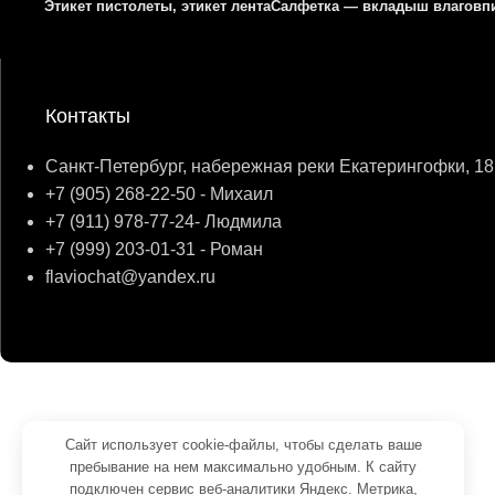
Этикет пистолеты, этикет лента
Салфетка — вкладыш влагов
Контакты
Санкт-Петербург, набережная реки Екатерингофки, 18
+7 (905) 268-22-50 - Михаил
+7 (911) 978-77-24- Людмила
+7 (999) 203-01-31 - Роман
flaviochat@yandex.ru
© 2026
ФЛАВИО
. Все права сохранены
Создание и продвижение -
SeoУслуга
Сайт использует cookie-файлы, чтобы сделать ваше
пребывание на нем максимально удобным. К cайту
Согласие на обработку персональных данных
подключен сервис веб-аналитики Яндекс. Метрика,