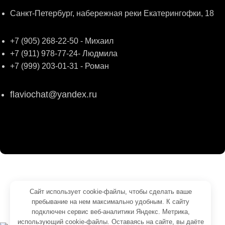
Санкт-Петербург, набережная реки Екатерингофки, 18
+7 (905) 268-22-50 - Михаил
+7 (911) 978-77-24- Людмила
+7 (999) 203-01-31 - Роман
flaviochat@yandex.ru
© 2026
ФЛАВИО
. Все права сохранены
Создание и продвижение -
SeoУслуга
Сайт использует cookie-файлы, чтобы сделать ваше
пребывание на нем максимально удобным. К cайту
Согласие на обработку персональных данных
подключен сервис веб-аналитики Яндекс. Метрика,
Политика обработки персональных данных
использующий cookie-файлы. Оставаясь на сайте, вы даёте