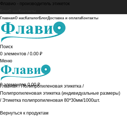
Флавио - производитель этикеток
Блог
О нас
Контакты
Главная
О нас
Каталог
Блог
Доставка и оплата
Контакты
Поиск
0
элементов
/
0.00
₽
Меню
0
элементов
0.00
₽
Главная
Полипропиленовая этикетка
Полипропиленовая этикетка (индивидуальные размеры)
Этикетка полипропиленовая 80*30мм/1000шт.
Вернуться к продуктам