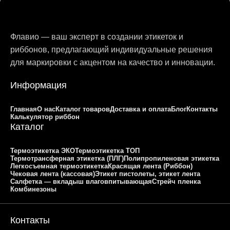
Флавио — ваш эксперт в создании этикеток и
риббонов, предлагающий индивидуальные решения
для маркировки с акцентом на качество и инновации.
Информация
Главная
О нас
Каталог товаров
Доставка и оплата
Блог
Контакты
Калькулятор риббон
Каталог
Термоэтикетка ЭКО
Термоэтикетка ТОП
Термотрансферная этикетка (ПЛГ)
Полипропиленовая этикетка
Легкосъемная термоэтикетка
Красящая лента (Риббон)
Чековая лента (кассовая)
Этикет пистолеты, этикет лента
Салфетка — вкладыш влаговпитывающая
Стрейч пленка
Комбинезоны
Контакты