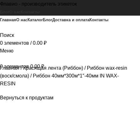
Флавио - производитель этикеток
Блог
О нас
Контакты
Главная
О нас
Каталог
Блог
Доставка и оплата
Контакты
Поиск
0
элементов
/
0.00
₽
Меню
0
элементов
0.00
₽
Главная
Красящая лента (Риббон)
Риббон wax-resin
(воск/смола)
Риббон 40мм*300м*1″-40мм IN WAX-
RESIN
Вернуться к продуктам