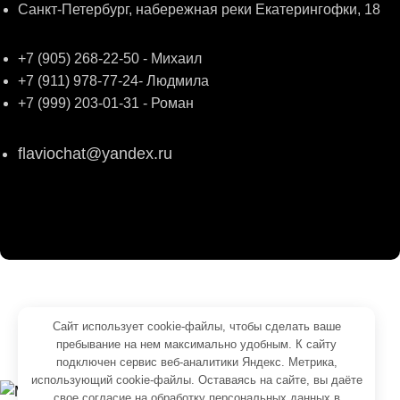
Санкт-Петербург, набережная реки Екатерингофки, 18
+7 (905) 268-22-50 - Михаил
+7 (911) 978-77-24- Людмила
+7 (999) 203-01-31 - Роман
flaviochat@yandex.ru
© 2026
ФЛАВИО
. Все права сохранены
Создание и продвижение -
SeoУслуга
Сайт использует cookie-файлы, чтобы сделать ваше
пребывание на нем максимально удобным. К cайту
Согласие на обработку персональных данных
подключен сервис веб-аналитики Яндекс. Метрика,
Политика обработки персональных данных
использующий cookie-файлы. Оставаясь на сайте, вы даёте
свое
согласие на обработку персональных данных
в