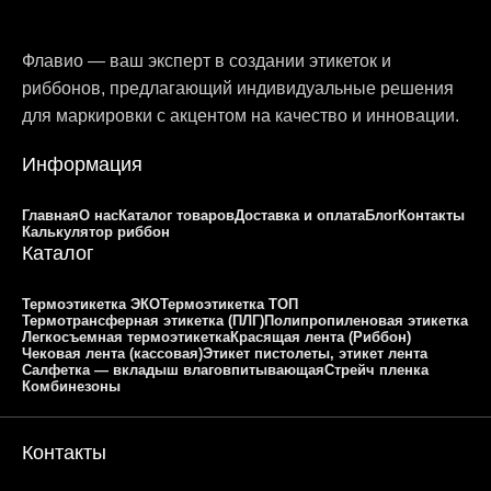
Флавио — ваш эксперт в создании этикеток и
риббонов, предлагающий индивидуальные решения
для маркировки с акцентом на качество и инновации.
Информация
Главная
О нас
Каталог товаров
Доставка и оплата
Блог
Контакты
Калькулятор риббон
Каталог
Термоэтикетка ЭКО
Термоэтикетка ТОП
Термотрансферная этикетка (ПЛГ)
Полипропиленовая этикетка
Легкосъемная термоэтикетка
Красящая лента (Риббон)
Чековая лента (кассовая)
Этикет пистолеты, этикет лента
Салфетка — вкладыш влаговпитывающая
Стрейч пленка
Комбинезоны
Контакты