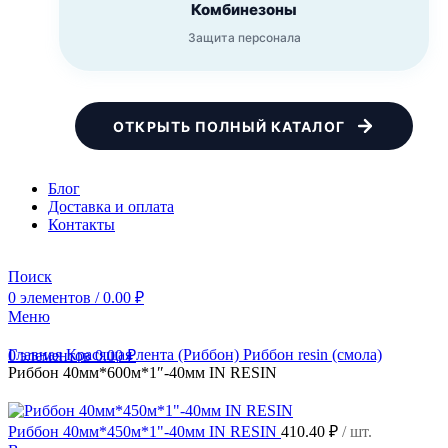
Комбинезоны
Защита персонала
ОТКРЫТЬ ПОЛНЫЙ КАТАЛОГ
Блог
Доставка и оплата
Контакты
Поиск
0
элементов
/
0.00
₽
Меню
Главная
Красящая лента (Риббон)
Риббон resin (смола)
0
элементов
0.00
₽
Риббон 40мм*600м*1″-40мм IN RESIN
Риббон 40мм*450м*1"-40мм IN RESIN
410.40
₽
/ шт.