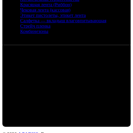
Красящая лента (Риббон)
Чековая лента (кассовая)
Этикет пистолеты, этикет лента
Салфетка — вкладыш влаговпитывающая
Стрейч пленка
Комбинезоны
Контакты
Санкт-Петербург, набережная реки
Екатерингофки, 18
+7 (905) 268-22-50 - Михаил
+7 (911) 978-77-24- Людмила
+7 (999) 203-01-31 - Роман
flaviochat@yandex.ru