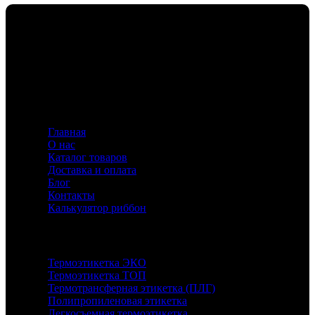
Флавио — ваш эксперт в создании этикеток и риббонов,
предлагающий индивидуальные решения для
маркировки с акцентом на качество и инновации.
Информация
Главная
О нас
Каталог товаров
Доставка и оплата
Блог
Контакты
Калькулятор риббон
Каталог
Термоэтикетка ЭКО
Термоэтикетка ТОП
Термотрансферная этикетка (ПЛГ)
Полипропиленовая этикетка
Легкосъемная термоэтикетка