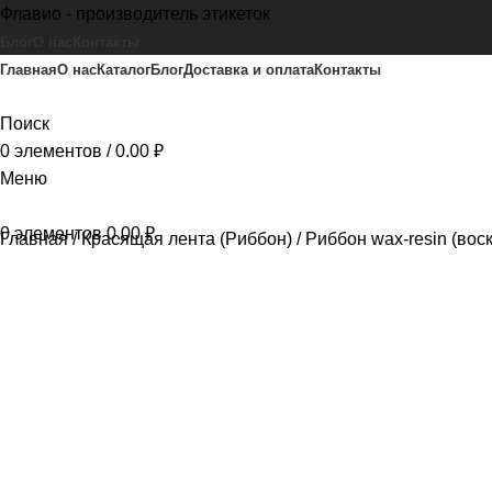
Флавио - производитель этикеток
Блог
О нас
Контакты
Главная
О нас
Каталог
Блог
Доставка и оплата
Контакты
Поиск
0
элементов
/
0.00
₽
Меню
0
элементов
0.00
₽
Главная
Красящая лента (Риббон)
Риббон wax-resin (вос