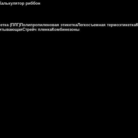
Калькулятор риббон
етка (ПЛГ)
Полипропиленовая этикетка
Легкосъемная термоэтикетка
питывающая
Стрейч пленка
Комбинезоны