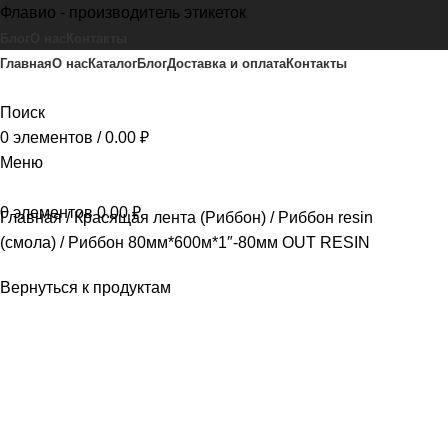
Флавио - производитель этикеток
Блог
О нас
Контакты
Главная
О нас
Каталог
Блог
Доставка и оплата
Контакты
Поиск
0
элементов
/
0.00
₽
Меню
0
элементов
0.00
₽
Главная
Красящая лента (Риббон)
Риббон resin
(смола)
Риббон 80мм*600м*1″-80мм OUT RESIN
Вернуться к продуктам