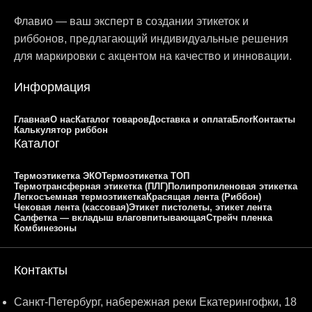
Флавио — ваш эксперт в создании этикеток и
риббонов, предлагающий индивидуальные решения
для маркировки с акцентом на качество и инновации.
Информация
Главная
О нас
Каталог товаров
Доставка и оплата
Блог
Контакты
Калькулятор риббон
Каталог
Термоэтикетка ЭКО
Термоэтикетка ТОП
Термотрансферная этикетка (ПЛГ)
Полипропиленовая этикетка
Легкосъемная термоэтикетка
Красящая лента (Риббон)
Чековая лента (кассовая)
Этикет пистолеты, этикет лента
Салфетка — вкладыш влаговпитывающая
Стрейч пленка
Комбинезоны
Контакты
Санкт-Петербург, набережная реки Екатерингофки, 18