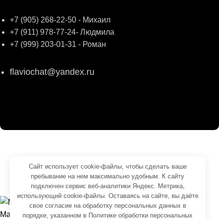
+7 (905) 268-22-50 - Михаил
+7 (911) 978-77-24- Людмила
+7 (999) 203-01-31 - Роман
flaviochat@yandex.ru
© 2026
ФЛАВИО
. Все права сохранены
Создание и продвижение -
SeoУслуга
Сайт использует cookie-файлы, чтобы сделать ваше
пребывание на нем максимально удобным. К cайту
Согласие на обработку персональных данных
подключен сервис веб-аналитики Яндекс. Метрика,
Политика обработки персональных данных
использующий cookie-файлы. Оставаясь на сайте, вы даёте
свое
согласие на обработку персональных данных
в
Магазин
порядке, указанном в
Политике обработки персональных