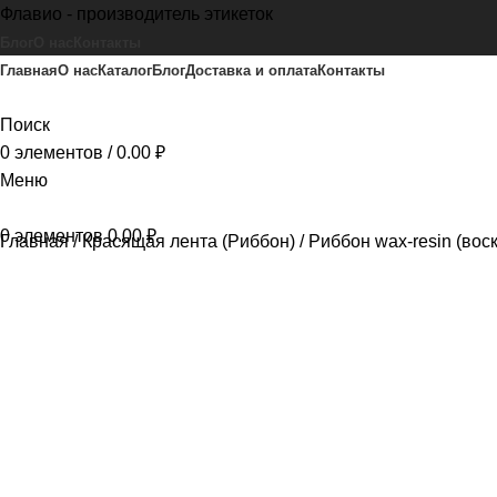
Флавио - производитель этикеток
Блог
О нас
Контакты
Главная
О нас
Каталог
Блог
Доставка и оплата
Контакты
Поиск
0
элементов
/
0.00
₽
Меню
0
элементов
0.00
₽
Главная
Красящая лента (Риббон)
Риббон wax-resin (вос