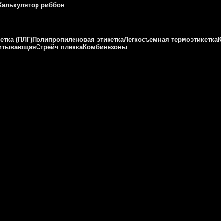
Калькулятор риббон
етка (ПЛГ)
Полипропиленовая этикетка
Легкосъемная термоэтикетка
питывающая
Стрейч пленка
Комбинезоны