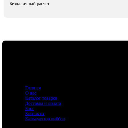
Безналичный расчет
Флавио — ваш эксперт в создании этикеток и риббонов,
Информация
Главная
О нас
Каталог товаров
Доставка и оплата
Блог
Контакты
Калькулятор риббон