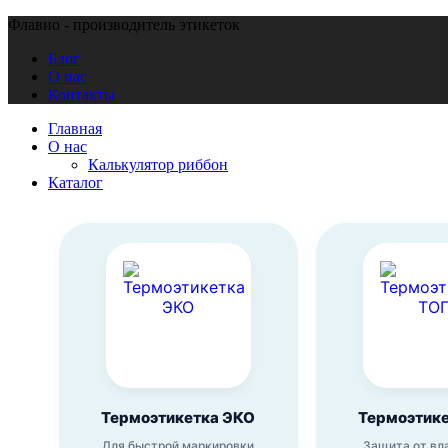
Флавио - производитель этикеток
Блог
О нас
Контакты
Главная
О нас
Калькулятор риббон
Каталог
Термоэтикетка ЭКО
Термоэтик
Для быстрой маркировки
Защита от вл