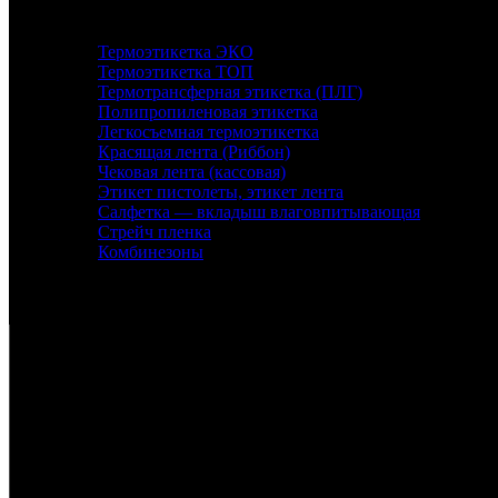
Каталог
Термоэтикетка ЭКО
Термоэтикетка ТОП
Термотрансферная этикетка (ПЛГ)
Полипропиленовая этикетка
Легкосъемная термоэтикетка
Красящая лента (Риббон)
Чековая лента (кассовая)
Этикет пистолеты, этикет лента
Салфетка — вкладыш влаговпитывающая
Стрейч пленка
Комбинезоны
Контакты
Санкт-Петербург, набережная реки Екатерингофки,
+7 (905) 268-22-50 - Михаил