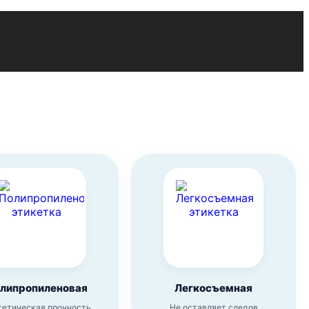
липропиленовая
Легкосъемная
тетическая прочность
Не оставляет следов