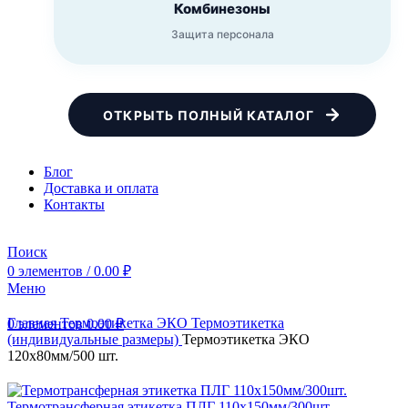
Комбинезоны
Защита персонала
ОТКРЫТЬ ПОЛНЫЙ КАТАЛОГ
Блог
Доставка и оплата
Контакты
Поиск
0
элементов
/
0.00
₽
Меню
Главная
Термоэтикетка ЭКО
Термоэтикетка
0
элементов
0.00
₽
(индивидуальные размеры)
Термоэтикетка ЭКО
120х80мм/500 шт.
Термотрансферная этикетка ПЛГ 110х150мм/300шт.