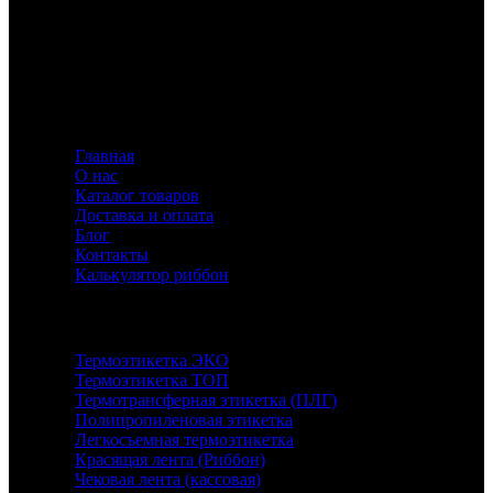
Флавио — ваш эксперт в создании этикеток и риббонов,
предлагающий индивидуальные решения для
маркировки с акцентом на качество и инновации.
Информация
Главная
О нас
Каталог товаров
Доставка и оплата
Блог
Контакты
Калькулятор риббон
Каталог
Термоэтикетка ЭКО
Термоэтикетка ТОП
Термотрансферная этикетка (ПЛГ)
Полипропиленовая этикетка
Легкосъемная термоэтикетка
Красящая лента (Риббон)
Чековая лента (кассовая)