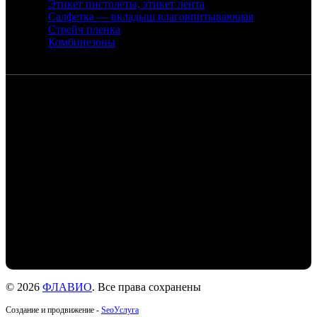
Этикет пистолеты, этикет лента
Салфетка — вкладыш влаговпитывающая
Стрейч пленка
Комбинезоны
Контакты
Санкт-Петербург, набережная реки
Екатерингофки, 18
+7 (905) 268-22-50 - Михаил
+7 (911) 978-77-24- Людмила
+7 (999) 203-01-31 - Роман
flaviochat@yandex.ru
© 2026
ФЛАВИО
. Все права сохранены
Создание и продвижение -
SeoУслуга