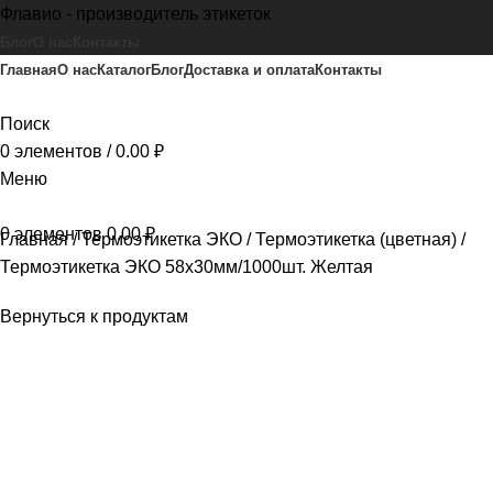
Флавио - производитель этикеток
Блог
О нас
Контакты
Главная
О нас
Каталог
Блог
Доставка и оплата
Контакты
Поиск
0
элементов
/
0.00
₽
Меню
0
элементов
0.00
₽
Главная
Термоэтикетка ЭКО
Термоэтикетка (цветная)
Термоэтикетка ЭКО 58х30мм/1000шт. Желтая
Вернуться к продуктам