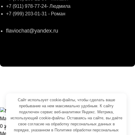
+7 (911) 978-77-24- Людмила
+7 (999) 203-01-31 - Роман
flaviochat@yandex.ru
© 2026
ФЛАВИО
. Все права сохранены
Создание и продвижение -
SeoУслуга
Согласие на обработку персональных данных
Сайт использует cookie-файлы, чтобы сделать ваше
Политика обработки персональных данных
пребывание на нем максимально удобным. К cайту
подключен сервис веб-аналитики Яндекс. Метрика,
использующий cookie-файлы. Оставаясь на сайте, вы даёте
Магазин
свое
согласие на обработку персональных данных
в
0
элементов
Корзина
порядке, указанном в
Политике обработки персональных
Меню