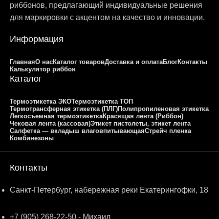
риббонов, предлагающий индивидуальные решения
для маркировки с акцентом на качество и инновации.
Информация
Главная
О нас
Каталог товаров
Доставка и оплата
Блог
Контакты
Калькулятор риббон
Каталог
Термоэтикетка ЭКО
Термоэтикетка ТОП
Термотрансферная этикетка (ПЛГ)
Полипропиленовая этикетка
Легкосъемная термоэтикетка
Красящая лента (Риббон)
Чековая лента (кассовая)
Этикет пистолеты, этикет лента
Салфетка — вкладыш влаговпитывающая
Стрейч пленка
Комбинезоны
Контакты
Санкт-Петербург, набережная реки Екатерингофки, 18
+7 (905) 268-22-50 - Михаил