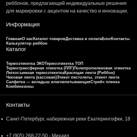
риббонов, предлагающий индивидуальные решения
для маркировки с акцентом на качество и инновации.
Информация
Главная
О нас
Каталог товаров
Доставка и оплата
Блог
Контакты
Калькулятор риббон
Каталог
Термоэтикетка ЭКО
Термоэтикетка ТОП
Термотрансферная этикетка (ПЛГ)
Полипропиленовая этикетка
Легкосъемная термоэтикетка
Красящая лента (Риббон)
Чековая лента (кассовая)
Этикет пистолеты, этикет лента
Салфетка — вкладыш влаговпитывающая
Стрейч пленка
Комбинезоны
Контакты
Санкт-Петербург, набережная реки Екатерингофки, 18
+7 (905) 268-22-50 - Михаил