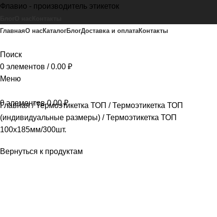
Флавио - производитель этикеток
Блог
О нас
Контакты
Главная
О нас
Каталог
Блог
Доставка и оплата
Контакты
Поиск
0
элементов
/
0.00
₽
Меню
0
элементов
0.00
₽
Главная
Термоэтикетка ТОП
Термоэтикетка ТОП
(индивидуальные размеры)
Термоэтикетка ТОП
100х185мм/300шт.
Вернуться к продуктам