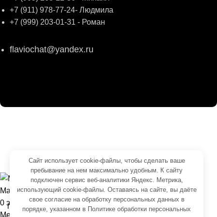
+7 (911) 978-77-24- Людмила
+7 (999) 203-01-31 - Роман
flaviochat@yandex.ru
© 2026
ФЛАВИО
. Все права сохранены
Создание и продвижение -
SeoУслуга
Согласие на обработку персональных данных
Сайт использует cookie-файлы, чтобы сделать ваше
Политика обработки персональных данных
пребывание на нем максимально удобным. К cайту
подключен сервис веб-аналитики Яндекс. Метрика,
использующий cookie-файлы. Оставаясь на сайте, вы даёте
Магазин
свое
согласие на обработку персональных данных
в
0
элементов
Корзина
порядке, указанном в
Политике обработки персональных
Меню