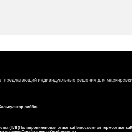
ов, предлагающий индивидуальные решения для маркировки 
Калькулятор риббон
етка (ПЛГ)
Полипропиленовая этикетка
Легкосъемная термоэтикетка
питывающая
Стрейч пленка
Комбинезоны