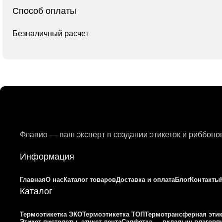
Способ оплаты
Безналичный расчет
Флавио — ваш эксперт в создании этикеток и риббон
Информация
Главная
О нас
Каталог товаров
Доставка и оплата
Блог
Контакты
Каталог
Термоэтикетка ЭКО
Термоэтикетка ТОП
Термотрансферная этик
Этикет пистолеты, этикет лента
Салфетка — вкладыш влагов