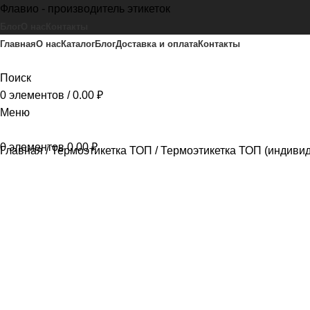
Флавио - производитель этикеток
Блог
О нас
Контакты
Главная
О нас
Каталог
Блог
Доставка и оплата
Контакты
Поиск
0
элементов
/
0.00
₽
Меню
0
элементов
0.00
₽
Главная
Термоэтикетка ТОП
Термоэтикетка ТОП (индиви