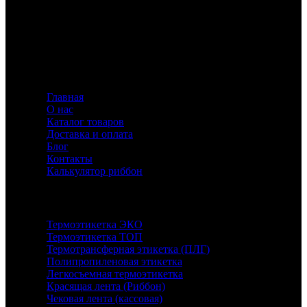
Флавио — ваш эксперт в создании этикеток и риббонов,
предлагающий индивидуальные решения для
маркировки с акцентом на качество и инновации.
Информация
Главная
О нас
Каталог товаров
Доставка и оплата
Блог
Контакты
Калькулятор риббон
Каталог
Термоэтикетка ЭКО
Термоэтикетка ТОП
Термотрансферная этикетка (ПЛГ)
Полипропиленовая этикетка
Легкосъемная термоэтикетка
Красящая лента (Риббон)
Чековая лента (кассовая)