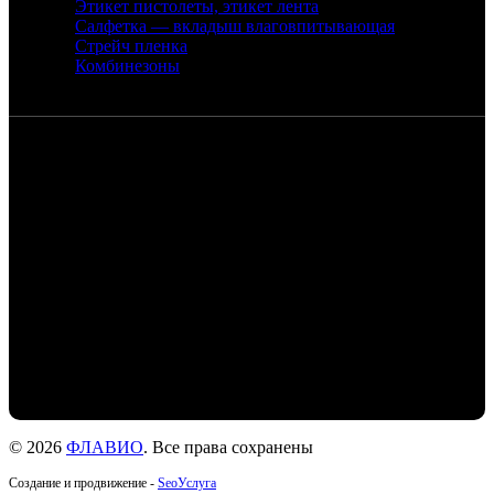
Этикет пистолеты, этикет лента
Салфетка — вкладыш влаговпитывающая
Стрейч пленка
Комбинезоны
Контакты
Санкт-Петербург, набережная реки
Екатерингофки, 18
+7 (905) 268-22-50 - Михаил
+7 (911) 978-77-24- Людмила
+7 (999) 203-01-31 - Роман
flaviochat@yandex.ru
© 2026
ФЛАВИО
. Все права сохранены
Создание и продвижение -
SeoУслуга