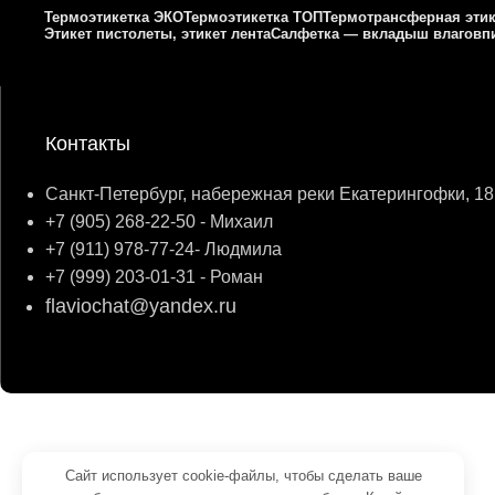
Термоэтикетка ЭКО
Термоэтикетка ТОП
Термотрансферная этик
Этикет пистолеты, этикет лента
Салфетка — вкладыш влагов
Контакты
Санкт-Петербург, набережная реки Екатерингофки, 18
+7 (905) 268-22-50 - Михаил
+7 (911) 978-77-24- Людмила
+7 (999) 203-01-31 - Роман
flaviochat@yandex.ru
© 2026
ФЛАВИО
. Все права сохранены
Создание и продвижение -
SeoУслуга
Сайт использует cookie-файлы, чтобы сделать ваше