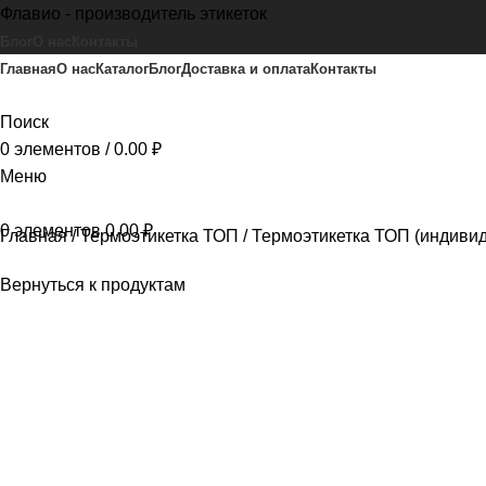
Флавио - производитель этикеток
Блог
О нас
Контакты
Главная
О нас
Каталог
Блог
Доставка и оплата
Контакты
Поиск
0
элементов
/
0.00
₽
Меню
0
элементов
0.00
₽
Главная
Термоэтикетка ТОП
Термоэтикетка ТОП (индиви
Вернуться к продуктам