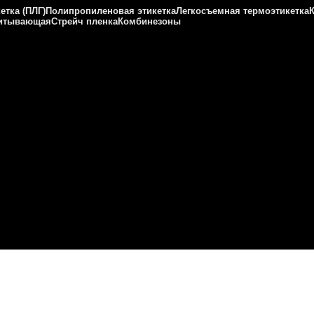
етка (ПЛГ)
Полипропиленовая этикетка
Легкосъемная термоэтикетка
питывающая
Стрейч пленка
Комбинезоны