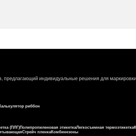
ов, предлагающий индивидуальные решения для маркировки 
Калькулятор риббон
етка (ПЛГ)
Полипропиленовая этикетка
Легкосъемная термоэтикетка
питывающая
Стрейч пленка
Комбинезоны