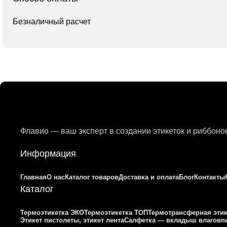
Безналичный расчет
Флавио — ваш эксперт в создании этикеток и риббон
Информация
Главная
О нас
Каталог товаров
Доставка и оплата
Блог
Контакты
Каталог
Термоэтикетка ЭКО
Термоэтикетка ТОП
Термотрансферная этик
Этикет пистолеты, этикет лента
Салфетка — вкладыш влагов