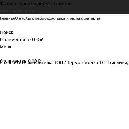
Флавио - производитель этикеток
Блог
О нас
Контакты
Главная
О нас
Каталог
Блог
Доставка и оплата
Контакты
Поиск
0
элементов
/
0.00
₽
Меню
0
элементов
0.00
₽
Главная
Термоэтикетка ТОП
Термоэтикетка ТОП (индиви