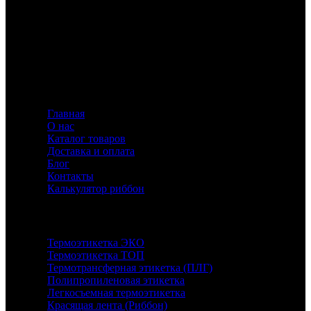
Флавио — ваш эксперт в создании этикеток и риббонов,
предлагающий индивидуальные решения для
маркировки с акцентом на качество и инновации.
Информация
Главная
О нас
Каталог товаров
Доставка и оплата
Блог
Контакты
Калькулятор риббон
Каталог
Термоэтикетка ЭКО
Термоэтикетка ТОП
Термотрансферная этикетка (ПЛГ)
Полипропиленовая этикетка
Легкосъемная термоэтикетка
Красящая лента (Риббон)