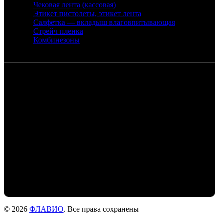
Чековая лента (кассовая)
Этикет пистолеты, этикет лента
Салфетка — вкладыш влаговпитывающая
Стрейч пленка
Комбинезоны
Контакты
Санкт-Петербург, набережная реки
Екатерингофки, 18
+7 (905) 268-22-50 - Михаил
+7 (911) 978-77-24- Людмила
+7 (999) 203-01-31 - Роман
flaviochat@yandex.ru
© 2026
ФЛАВИО
. Все права сохранены