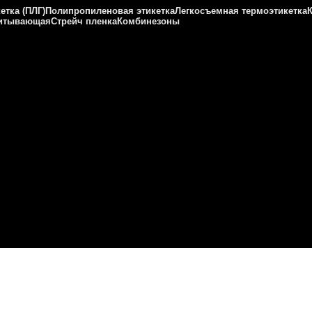
етка (ПЛГ)
Полипропиленовая этикетка
Легкосъемная термоэтикетка
питывающая
Стрейч пленка
Комбинезоны