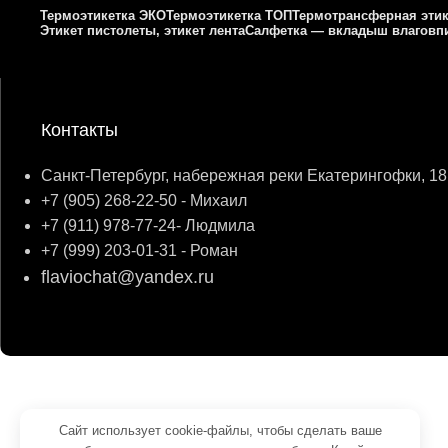
Термоэтикетка ЭКО
Термоэтикетка ТОП
Термотрансферная этик
Этикет пистолеты, этикет лента
Салфетка — вкладыш влагов
Контакты
Санкт-Петербург, набережная реки Екатерингофки, 18
+7 (905) 268-22-50 - Михаил
+7 (911) 978-77-24- Людмила
+7 (999) 203-01-31 - Роман
flaviochat@yandex.ru
© 2026
ФЛАВИО
. Все права сохранены
Создание и продвижение -
SeoУслуга
Сайт использует cookie-файлы, чтобы сделать ваше