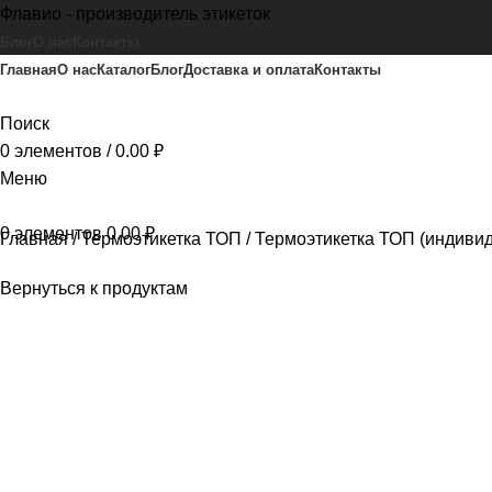
Флавио - производитель этикеток
Блог
О нас
Контакты
Главная
О нас
Каталог
Блог
Доставка и оплата
Контакты
Поиск
0
элементов
/
0.00
₽
Меню
0
элементов
0.00
₽
Главная
Термоэтикетка ТОП
Термоэтикетка ТОП (индиви
Вернуться к продуктам