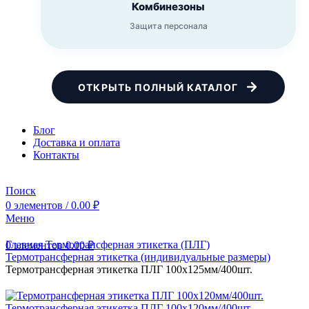
Комбинезоны
Защита персонала
ОТКРЫТЬ ПОЛНЫЙ КАТАЛОГ
Блог
Доставка и оплата
Контакты
Поиск
0
элементов
/
0.00
₽
Меню
Главная
Термотрансферная этикетка (ПЛГ)
0
элементов
0.00
₽
Термотрансферная этикетка (индивидуальные размеры)
Термотрансферная этикетка ПЛГ 100х125мм/400шт.
Термотрансферная этикетка ПЛГ 100х120мм/400шт.