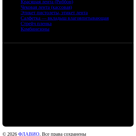
Красящая лента (Риббон)
Чековая лента (кассовая)
Этикет пистолеты, этикет лента
Салфетка — вкладыш влаговпитывающая
Стрейч пленка
Комбинезоны
Контакты
Санкт-Петербург, набережная реки
Екатерингофки, 18
+7 (905) 268-22-50 - Михаил
+7 (911) 978-77-24- Людмила
+7 (999) 203-01-31 - Роман
flaviochat@yandex.ru
© 2026
ФЛАВИО
. Все права сохранены