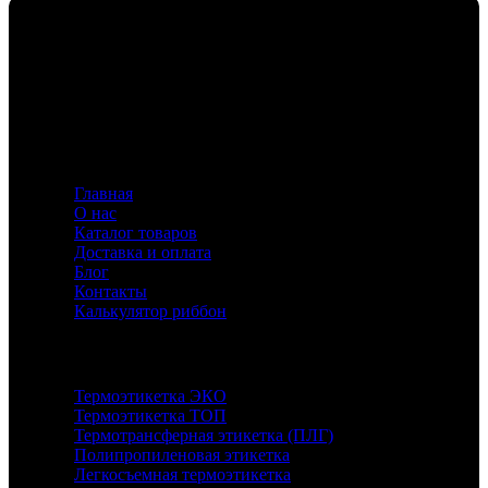
Флавио — ваш эксперт в создании этикеток и риббонов,
предлагающий индивидуальные решения для
маркировки с акцентом на качество и инновации.
Информация
Главная
О нас
Каталог товаров
Доставка и оплата
Блог
Контакты
Калькулятор риббон
Каталог
Термоэтикетка ЭКО
Термоэтикетка ТОП
Термотрансферная этикетка (ПЛГ)
Полипропиленовая этикетка
Легкосъемная термоэтикетка