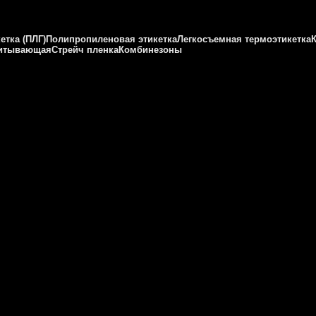
етка (ПЛГ)
Полипропиленовая этикетка
Легкосъемная термоэтикетка
питывающая
Стрейч пленка
Комбинезоны