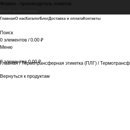
Флавио - производитель этикеток
Блог
О нас
Контакты
Главная
О нас
Каталог
Блог
Доставка и оплата
Контакты
Поиск
0
элементов
/
0.00
₽
Меню
0
элементов
0.00
₽
Главная
Термотрансферная этикетка (ПЛГ)
Термотрансфе
Вернуться к продуктам