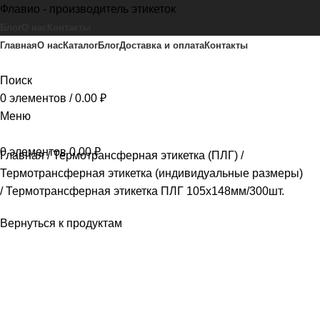
Флавио - производитель этикеток
Блог
О нас
Контакты
Главная
О нас
Каталог
Блог
Доставка и оплата
Контакты
Поиск
0
элементов
/
0.00
₽
Меню
0
элементов
0.00
₽
Главная
Термотрансферная этикетка (ПЛГ)
Термотрансферная этикетка (индивидуальные размеры)
Термотрансферная этикетка ПЛГ 105х148мм/300шт.
Вернуться к продуктам