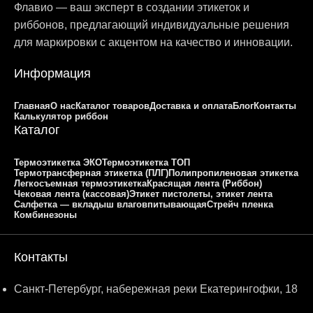
Флавио — ваш эксперт в создании этикеток и
риббонов, предлагающий индивидуальные решения
для маркировки с акцентом на качество и инновации.
Информация
Главная
О нас
Каталог товаров
Доставка и оплата
Блог
Контакты
Калькулятор риббон
Каталог
Термоэтикетка ЭКО
Термоэтикетка ТОП
Термотрансферная этикетка (ПЛГ)
Полипропиленовая этикетка
Легкосъемная термоэтикетка
Красящая лента (Риббон)
Чековая лента (кассовая)
Этикет пистолеты, этикет лента
Салфетка — вкладыш влаговпитывающая
Стрейч пленка
Комбинезоны
Контакты
Санкт-Петербург, набережная реки Екатерингофки, 18