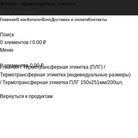
Флавио - производитель этикеток
Блог
О нас
Контакты
Главная
О нас
Каталог
Блог
Доставка и оплата
Контакты
Поиск
0
элементов
/
0.00
₽
Меню
0
элементов
0.00
₽
Главная
Термотрансферная этикетка (ПЛГ)
Термотрансферная этикетка (индивидуальные размеры)
Термотрансферная этикетка ПЛГ 150х251мм/200шт.
Вернуться к продуктам