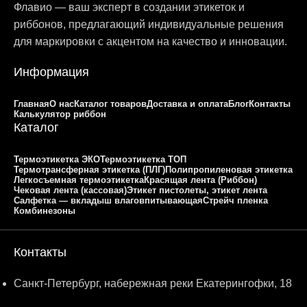
Флавио — ваш эксперт в создании этикеток и
риббонов, предлагающий индивидуальные решения
для маркировки с акцентом на качество и инновации.
Информация
Главная
О нас
Каталог товаров
Доставка и оплата
Блог
Контакты
Калькулятор риббон
Каталог
Термоэтикетка ЭКО
Термоэтикетка ТОП
Термотрансферная этикетка (ПЛГ)
Полипропиленовая этикетка
Легкосъемная термоэтикетка
Красящая лента (Риббон)
Чековая лента (кассовая)
Этикет пистолеты, этикет лента
Салфетка — вкладыш влаговпитывающая
Стрейч пленка
Комбинезоны
Контакты
Санкт-Петербург, набережная реки Екатерингофки, 18