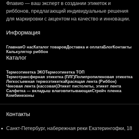
Флавио — ваш эксперт в создании этикеток и
риббонов, предлагающий индивидуальные решения
для маркировки с акцентом на качество и инновации.
Информация
Главная
О нас
Каталог товаров
Доставка и оплата
Блог
Контакты
Калькулятор риббон
Каталог
Термоэтикетка ЭКО
Термоэтикетка ТОП
Термотрансферная этикетка (ПЛГ)
Полипропиленовая этикетка
Легкосъемная термоэтикетка
Красящая лента (Риббон)
Чековая лента (кассовая)
Этикет пистолеты, этикет лента
Салфетка — вкладыш влаговпитывающая
Стрейч пленка
Комбинезоны
Контакты
Санкт-Петербург, набережная реки Екатерингофки, 18