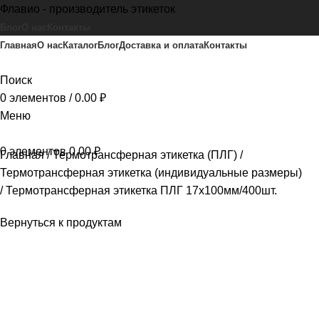
Флавио - производитель этикеток
Блог
О нас
Контакты
Главная
О нас
Каталог
Блог
Доставка и оплата
Контакты
Поиск
0
элементов
/
0.00
₽
Меню
0
элементов
0.00
₽
Главная
Термотрансферная этикетка (ПЛГ)
Термотрансферная этикетка (индивидуальные размеры)
Термотрансферная этикетка ПЛГ 17х100мм/400шт.
Вернуться к продуктам