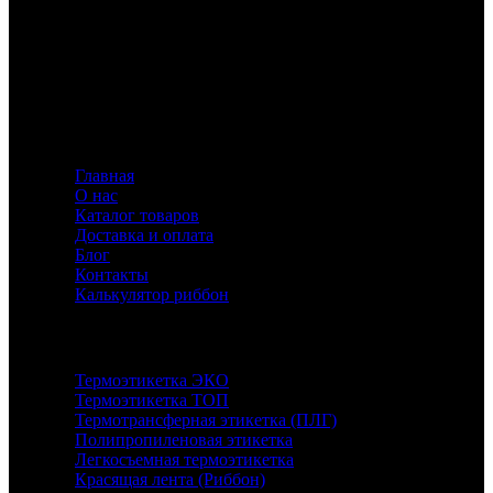
Флавио — ваш эксперт в создании этикеток и риббонов,
предлагающий индивидуальные решения для
маркировки с акцентом на качество и инновации.
Информация
Главная
О нас
Каталог товаров
Доставка и оплата
Блог
Контакты
Калькулятор риббон
Каталог
Термоэтикетка ЭКО
Термоэтикетка ТОП
Термотрансферная этикетка (ПЛГ)
Полипропиленовая этикетка
Легкосъемная термоэтикетка
Красящая лента (Риббон)