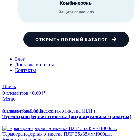
Комбинезоны
Защита персонала
ОТКРЫТЬ ПОЛНЫЙ КАТАЛОГ
Блог
Доставка и оплата
Контакты
Поиск
0
элементов
/
0.00
₽
Меню
Главная
Термотрансферная этикетка (ПЛГ)
0
элементов
0.00
₽
Термотрансферная этикетка (индивидуальные размеры)
Термотрансферная этикетка ПЛГ 35х35мм/1000шт.
Вернуться к продуктам