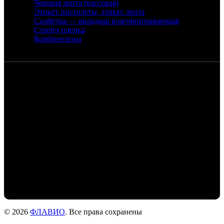
Чековая лента (кассовая)
Этикет пистолеты, этикет лента
Салфетка — вкладыш влаговпитывающая
Стрейч пленка
Комбинезоны
Контакты
Санкт-Петербург, набережная реки
Екатерингофки, 18
+7 (905) 268-22-50 - Михаил
+7 (911) 978-77-24- Людмила
+7 (999) 203-01-31 - Роман
flaviochat@yandex.ru
© 2026
ФЛАВИО
. Все права сохранены