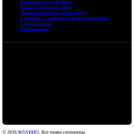
Красящая лента (Риббон)
Чековая лента (кассовая)
Этикет пистолеты, этикет лента
Салфетка — вкладыш влаговпитывающая
Стрейч пленка
Комбинезоны
Контакты
Санкт-Петербург, набережная реки
Екатерингофки, 18
+7 (905) 268-22-50 - Михаил
+7 (911) 978-77-24- Людмила
+7 (999) 203-01-31 - Роман
flaviochat@yandex.ru
© 2026
ФЛАВИО
. Все права сохранены