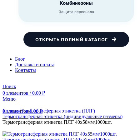
Комбинезоны
Защита персонала
ОТКРЫТЬ ПОЛНЫЙ КАТАЛОГ
Блог
Доставка и оплата
Контакты
Поиск
0
элементов
/
0.00
₽
Меню
Главная
Термотрансферная этикетка (ПЛГ)
0
элементов
0.00
₽
Термотрансферная этикетка (индивидуальные размеры)
Термотрансферная этикетка ПЛГ 40х58мм/1000шт.
Термотрансферная этикетка ПЛГ 40х55мм/1000шт.