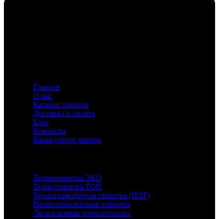
Флавио — ваш эксперт в создании этикеток и риббонов,
предлагающий индивидуальные решения для
маркировки с акцентом на качество и инновации.
Информация
Главная
О нас
Каталог товаров
Доставка и оплата
Блог
Контакты
Калькулятор риббон
Каталог
Термоэтикетка ЭКО
Термоэтикетка ТОП
Термотрансферная этикетка (ПЛГ)
Полипропиленовая этикетка
Легкосъемная термоэтикетка