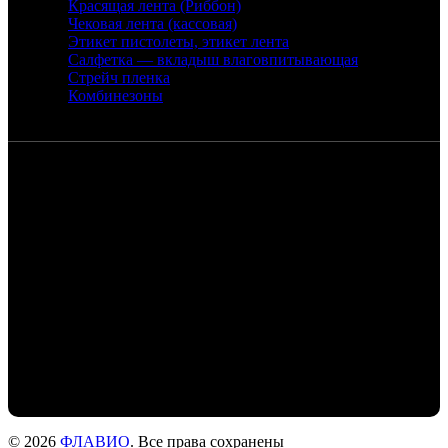
Красящая лента (Риббон)
Чековая лента (кассовая)
Этикет пистолеты, этикет лента
Салфетка — вкладыш влаговпитывающая
Стрейч пленка
Комбинезоны
Контакты
Санкт-Петербург, набережная реки
Екатерингофки, 18
+7 (905) 268-22-50 - Михаил
+7 (911) 978-77-24- Людмила
+7 (999) 203-01-31 - Роман
flaviochat@yandex.ru
© 2026
ФЛАВИО
. Все права сохранены