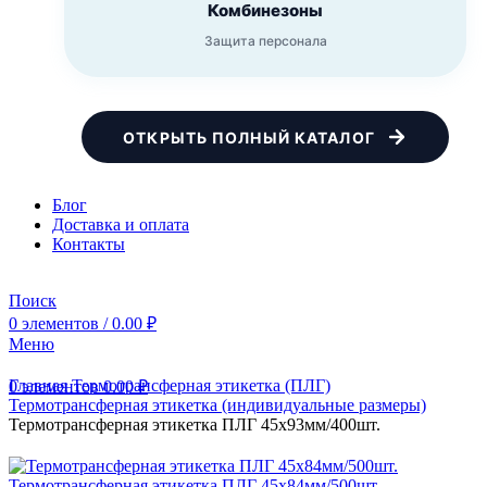
Комбинезоны
Защита персонала
ОТКРЫТЬ ПОЛНЫЙ КАТАЛОГ
Блог
Доставка и оплата
Контакты
Поиск
0
элементов
/
0.00
₽
Меню
Главная
Термотрансферная этикетка (ПЛГ)
0
элементов
0.00
₽
Термотрансферная этикетка (индивидуальные размеры)
Термотрансферная этикетка ПЛГ 45х93мм/400шт.
Термотрансферная этикетка ПЛГ 45х84мм/500шт.