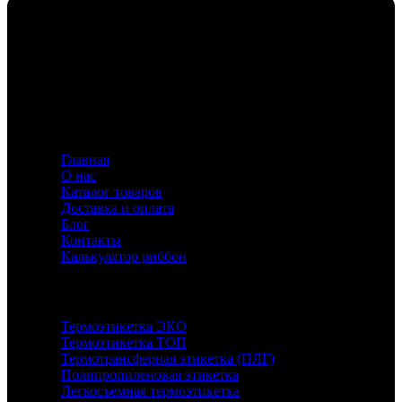
Флавио — ваш эксперт в создании этикеток и риббонов,
предлагающий индивидуальные решения для
маркировки с акцентом на качество и инновации.
Информация
Главная
О нас
Каталог товаров
Доставка и оплата
Блог
Контакты
Калькулятор риббон
Каталог
Термоэтикетка ЭКО
Термоэтикетка ТОП
Термотрансферная этикетка (ПЛГ)
Полипропиленовая этикетка
Легкосъемная термоэтикетка