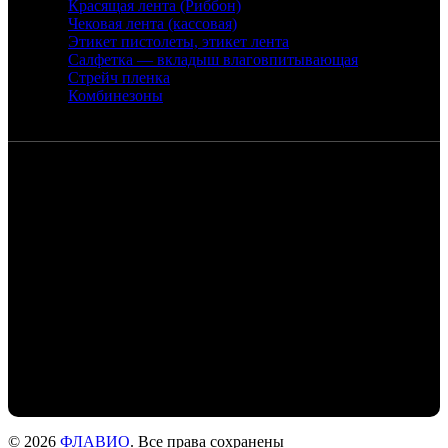
Красящая лента (Риббон)
Чековая лента (кассовая)
Этикет пистолеты, этикет лента
Салфетка — вкладыш влаговпитывающая
Стрейч пленка
Комбинезоны
Контакты
Санкт-Петербург, набережная реки
Екатерингофки, 18
+7 (905) 268-22-50 - Михаил
+7 (911) 978-77-24- Людмила
+7 (999) 203-01-31 - Роман
flaviochat@yandex.ru
© 2026
ФЛАВИО
. Все права сохранены