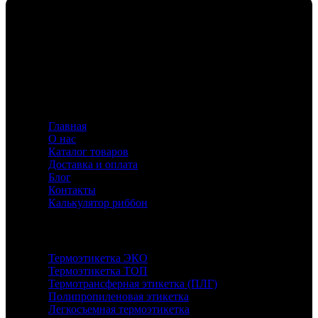
Флавио — ваш эксперт в создании этикеток и риббонов,
предлагающий индивидуальные решения для
маркировки с акцентом на качество и инновации.
Информация
Главная
О нас
Каталог товаров
Доставка и оплата
Блог
Контакты
Калькулятор риббон
Каталог
Термоэтикетка ЭКО
Термоэтикетка ТОП
Термотрансферная этикетка (ПЛГ)
Полипропиленовая этикетка
Легкосъемная термоэтикетка