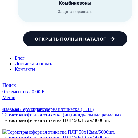
Комбинезоны
Защита персонала
ОТКРЫТЬ ПОЛНЫЙ КАТАЛОГ
Блог
Доставка и оплата
Контакты
Поиск
0
элементов
/
0.00
₽
Меню
Главная
Термотрансферная этикетка (ПЛГ)
0
элементов
0.00
₽
Термотрансферная этикетка (индивидуальные размеры)
Термотрансферная этикетка ПЛГ 50х15мм/3000шт.
Термотрансферная этикетка ПЛГ 50х12мм/5000шт.