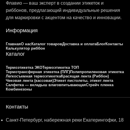
Флавио — ваш эксперт в создании этикеток и
риббонов, предлагающий индивидуальные решения
для маркировки с акцентом на качество и инновации.
Информация
Главная
О нас
Каталог товаров
Доставка и оплата
Блог
Контакты
Калькулятор риббон
Каталог
Термоэтикетка ЭКО
Термоэтикетка ТОП
Термотрансферная этикетка (ПЛГ)
Полипропиленовая этикетка
Легкосъемная термоэтикетка
Красящая лента (Риббон)
Чековая лента (кассовая)
Этикет пистолеты, этикет лента
Салфетка — вкладыш влаговпитывающая
Стрейч пленка
Комбинезоны
Контакты
Санкт-Петербург, набережная реки Екатерингофки, 18