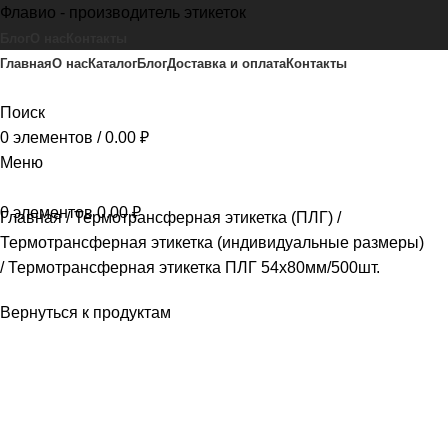
Флавио - производитель этикеток
Блог
О нас
Контакты
Главная
О нас
Каталог
Блог
Доставка и оплата
Контакты
Поиск
0
элементов
/
0.00
₽
Меню
0
элементов
0.00
₽
Главная
Термотрансферная этикетка (ПЛГ)
Термотрансферная этикетка (индивидуальные размеры)
Термотрансферная этикетка ПЛГ 54х80мм/500шт.
Вернуться к продуктам