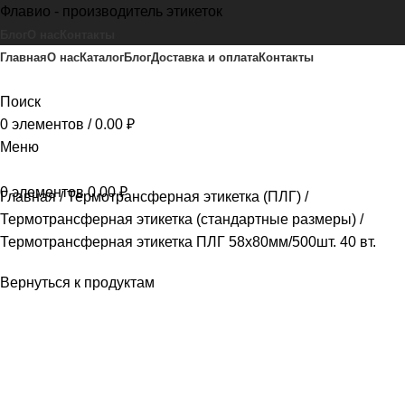
Флавио - производитель этикеток
Блог
О нас
Контакты
Главная
О нас
Каталог
Блог
Доставка и оплата
Контакты
Поиск
0
элементов
/
0.00
₽
Меню
0
элементов
0.00
₽
Главная
Термотрансферная этикетка (ПЛГ)
Термотрансферная этикетка (стандартные размеры)
Термотрансферная этикетка ПЛГ 58х80мм/500шт. 40 вт.
Вернуться к продуктам