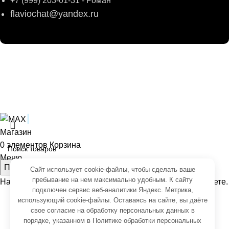
+7 (999) 203-01-31 - Роман
flaviochat@yandex.ru
© 2026
ФЛАВИО
. Все права сохранены
Создание и продвижение -
SeoУслуга
Согласие на обработку персональных данных
Политика обработки персональных данных
Магазин
0
элементов
Корзина
Меню
Поиск
Сайт использует cookie-файлы, чтобы сделать ваше
пребывание на нем максимально удобным. К cайту
Начните вводить чтобы увидеть товары, которые вы ищете.
подключен сервис веб-аналитики Яндекс. Метрика,
использующий cookie-файлы. Оставаясь на сайте, вы даёте
свое
согласие на обработку персональных данных
в
порядке, указанном в
Политике обработки персональных