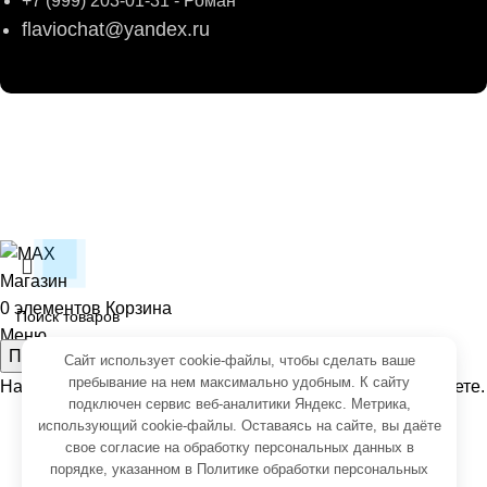
+7 (999) 203-01-31 - Роман
flaviochat@yandex.ru
© 2026
ФЛАВИО
. Все права сохранены
Создание и продвижение -
SeoУслуга
Согласие на обработку персональных данных
Политика обработки персональных данных
Магазин
0
элементов
Корзина
Меню
Поиск
Сайт использует cookie-файлы, чтобы сделать ваше
пребывание на нем максимально удобным. К cайту
Начните вводить чтобы увидеть товары, которые вы ищете.
подключен сервис веб-аналитики Яндекс. Метрика,
использующий cookie-файлы. Оставаясь на сайте, вы даёте
свое
согласие на обработку персональных данных
в
порядке, указанном в
Политике обработки персональных