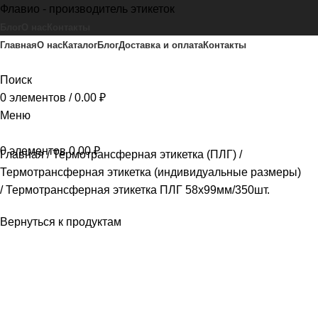
Флавио - производитель этикеток
Блог
О нас
Контакты
Главная
О нас
Каталог
Блог
Доставка и оплата
Контакты
Поиск
0
элементов
/
0.00
₽
Меню
0
элементов
0.00
₽
Главная
Термотрансферная этикетка (ПЛГ)
Термотрансферная этикетка (индивидуальные размеры)
Термотрансферная этикетка ПЛГ 58х99мм/350шт.
Вернуться к продуктам