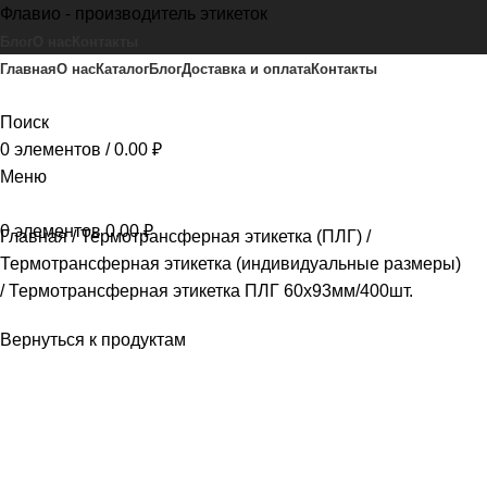
Флавио - производитель этикеток
Блог
О нас
Контакты
Главная
О нас
Каталог
Блог
Доставка и оплата
Контакты
Поиск
0
элементов
/
0.00
₽
Меню
0
элементов
0.00
₽
Главная
Термотрансферная этикетка (ПЛГ)
Термотрансферная этикетка (индивидуальные размеры)
Термотрансферная этикетка ПЛГ 60х93мм/400шт.
Вернуться к продуктам