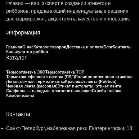
Флавио — ваш эксперт в создании этикеток и
риббонов, предлагающий индивидуальные решения
для маркировки с акцентом на качество и инновации.
Информация
Главная
О нас
Каталог товаров
Доставка и оплата
Блог
Контакты
Калькулятор риббон
Каталог
Термоэтикетка ЭКО
Термоэтикетка ТОП
Термотрансферная этикетка (ПЛГ)
Полипропиленовая этикетка
Легкосъемная термоэтикетка
Красящая лента (Риббон)
Чековая лента (кассовая)
Этикет пистолеты, этикет лента
Салфетка — вкладыш влаговпитывающая
Стрейч пленка
Комбинезоны
Контакты
Санкт-Петербург, набережная реки Екатерингофки, 18