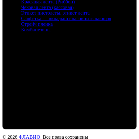
Красящая лента (Риббон)
Чековая лента (кассовая)
Этикет пистолеты, этикет лента
Салфетка — вкладыш влаговпитывающая
Стрейч пленка
Комбинезоны
Контакты
Санкт-Петербург, набережная реки
Екатерингофки, 18
+7 (905) 268-22-50 - Михаил
+7 (911) 978-77-24- Людмила
+7 (999) 203-01-31 - Роман
flaviochat@yandex.ru
© 2026
ФЛАВИО
. Все права сохранены