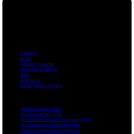
Флавио — ваш эксперт в создании этикеток и риббонов,
предлагающий индивидуальные решения для
маркировки с акцентом на качество и инновации.
Информация
Главная
О нас
Каталог товаров
Доставка и оплата
Блог
Контакты
Калькулятор риббон
Каталог
Термоэтикетка ЭКО
Термоэтикетка ТОП
Термотрансферная этикетка (ПЛГ)
Полипропиленовая этикетка
Легкосъемная термоэтикетка