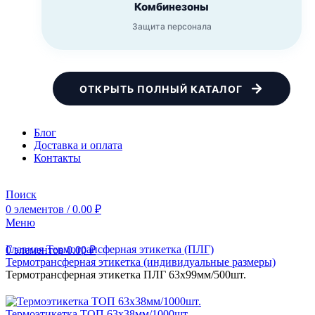
Комбинезоны
Защита персонала
ОТКРЫТЬ ПОЛНЫЙ КАТАЛОГ
Блог
Доставка и оплата
Контакты
Поиск
0
элементов
/
0.00
₽
Меню
Главная
Термотрансферная этикетка (ПЛГ)
0
элементов
0.00
₽
Термотрансферная этикетка (индивидуальные размеры)
Термотрансферная этикетка ПЛГ 63х99мм/500шт.
Термоэтикетка ТОП 63х38мм/1000шт.