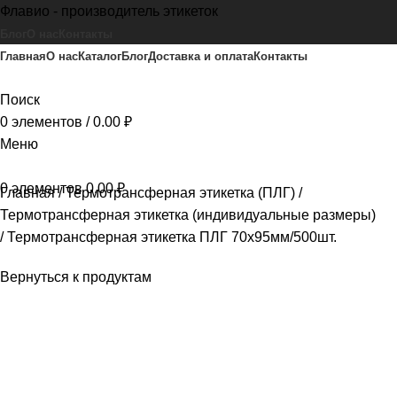
Флавио - производитель этикеток
Блог
О нас
Контакты
Главная
О нас
Каталог
Блог
Доставка и оплата
Контакты
Поиск
0
элементов
/
0.00
₽
Меню
0
элементов
0.00
₽
Главная
Термотрансферная этикетка (ПЛГ)
Термотрансферная этикетка (индивидуальные размеры)
Термотрансферная этикетка ПЛГ 70х95мм/500шт.
Вернуться к продуктам