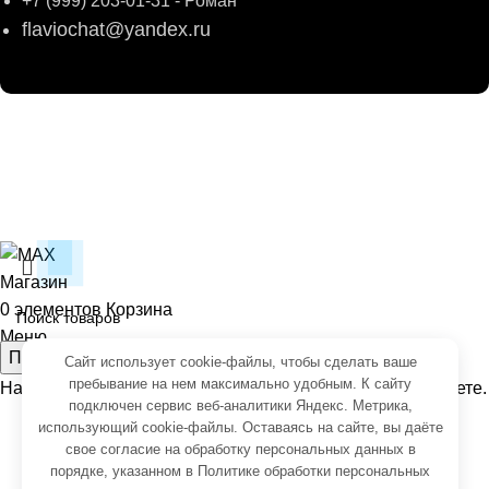
+7 (999) 203-01-31 - Роман
flaviochat@yandex.ru
© 2026
ФЛАВИО
. Все права сохранены
Создание и продвижение -
SeoУслуга
Согласие на обработку персональных данных
Политика обработки персональных данных
Магазин
0
элементов
Корзина
Меню
Поиск
Сайт использует cookie-файлы, чтобы сделать ваше
пребывание на нем максимально удобным. К cайту
Начните вводить чтобы увидеть товары, которые вы ищете.
подключен сервис веб-аналитики Яндекс. Метрика,
использующий cookie-файлы. Оставаясь на сайте, вы даёте
свое
согласие на обработку персональных данных
в
порядке, указанном в
Политике обработки персональных