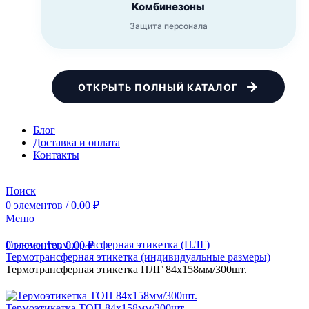
Комбинезоны
Защита персонала
ОТКРЫТЬ ПОЛНЫЙ КАТАЛОГ
Блог
Доставка и оплата
Контакты
Поиск
0
элементов
/
0.00
₽
Меню
Главная
Термотрансферная этикетка (ПЛГ)
0
элементов
0.00
₽
Термотрансферная этикетка (индивидуальные размеры)
Термотрансферная этикетка ПЛГ 84х158мм/300шт.
Термоэтикетка ТОП 84х158мм/300шт.