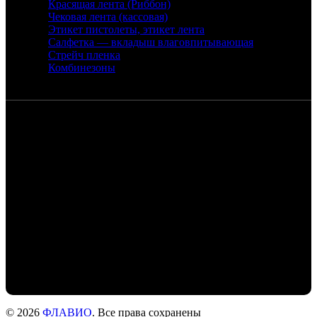
Красящая лента (Риббон)
Чековая лента (кассовая)
Этикет пистолеты, этикет лента
Салфетка — вкладыш влаговпитывающая
Стрейч пленка
Комбинезоны
Контакты
Санкт-Петербург, набережная реки
Екатерингофки, 18
+7 (905) 268-22-50 - Михаил
+7 (911) 978-77-24- Людмила
+7 (999) 203-01-31 - Роман
flaviochat@yandex.ru
© 2026
ФЛАВИО
. Все права сохранены