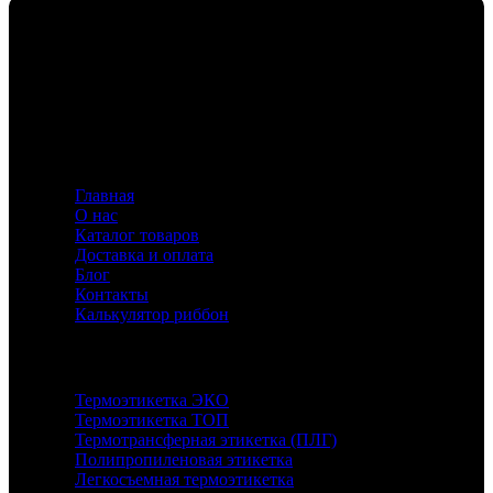
Флавио — ваш эксперт в создании этикеток и риббонов,
предлагающий индивидуальные решения для
маркировки с акцентом на качество и инновации.
Информация
Главная
О нас
Каталог товаров
Доставка и оплата
Блог
Контакты
Калькулятор риббон
Каталог
Термоэтикетка ЭКО
Термоэтикетка ТОП
Термотрансферная этикетка (ПЛГ)
Полипропиленовая этикетка
Легкосъемная термоэтикетка