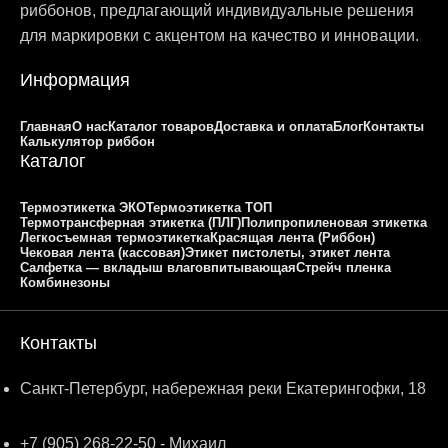
риббонов, предлагающий индивидуальные решения
для маркировки с акцентом на качество и инновации.
Информация
Главная
О нас
Каталог товаров
Доставка и оплата
Блог
Контакты
Калькулятор риббон
Каталог
Термоэтикетка ЭКО
Термоэтикетка ТОП
Термотрансферная этикетка (ПЛГ)
Полипропиленовая этикетка
Легкосъемная термоэтикетка
Красящая лента (Риббон)
Чековая лента (кассовая)
Этикет пистолеты, этикет лента
Салфетка — вкладыш влаговпитывающая
Стрейч пленка
Комбинезоны
Контакты
Санкт-Петербург, набережная реки Екатерингофки, 18
+7 (905) 268-22-50 - Михаил