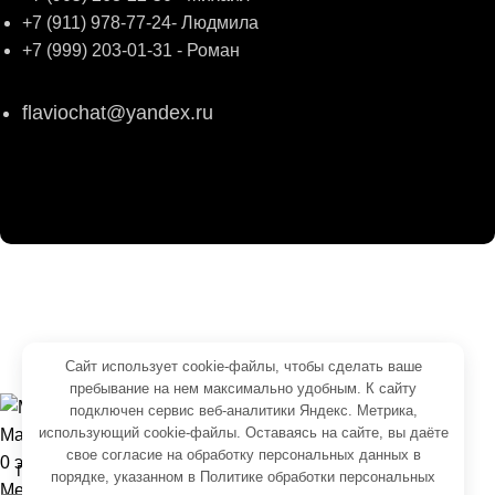
+7 (911) 978-77-24- Людмила
+7 (999) 203-01-31 - Роман
flaviochat@yandex.ru
© 2026
ФЛАВИО
. Все права сохранены
Создание и продвижение -
SeoУслуга
Согласие на обработку персональных данных
Сайт использует cookie-файлы, чтобы сделать ваше
Политика обработки персональных данных
пребывание на нем максимально удобным. К cайту
подключен сервис веб-аналитики Яндекс. Метрика,
использующий cookie-файлы. Оставаясь на сайте, вы даёте
Магазин
свое
согласие на обработку персональных данных
в
0
элементов
Корзина
порядке, указанном в
Политике обработки персональных
Меню