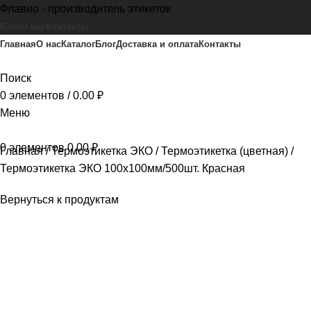
Флавио - производитель этикеток
Блог
О нас
Контакты
Главная
О нас
Каталог
Блог
Доставка и оплата
Контакты
Поиск
0
элементов
/
0.00
₽
Меню
0
элементов
0.00
₽
Главная
Термоэтикетка ЭКО
Термоэтикетка (цветная)
Термоэтикетка ЭКО 100х100мм/500шт. Красная
Вернуться к продуктам