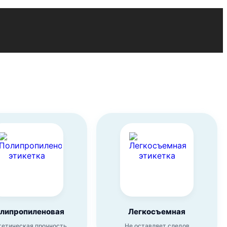
липропиленовая
Легкосъемная
тетическая прочность
Не оставляет следов