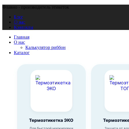
Флавио - производитель этикеток
Блог
О нас
Контакты
Главная
О нас
Калькулятор риббон
Каталог
Термоэтикетка ЭКО
Термоэтик
Для быстрой маркировки
Защита от вл