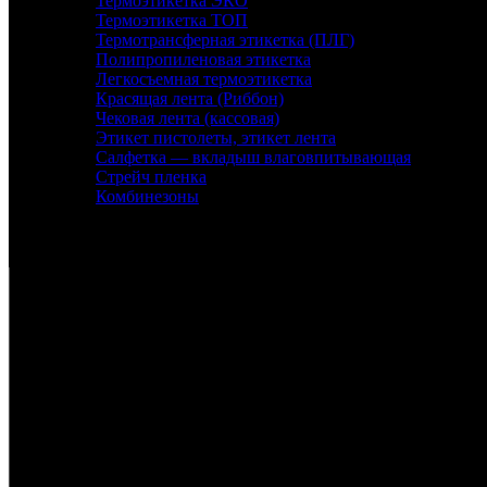
Термоэтикетка ЭКО
Термоэтикетка ТОП
Термотрансферная этикетка (ПЛГ)
Полипропиленовая этикетка
Легкосъемная термоэтикетка
Красящая лента (Риббон)
Чековая лента (кассовая)
Этикет пистолеты, этикет лента
Салфетка — вкладыш влаговпитывающая
Стрейч пленка
Комбинезоны
Контакты
Санкт-Петербург, набережная реки Екатерингофки,
+7 (905) 268-22-50 - Михаил
+7 (911) 978-77-24- Людмила
+7 (999) 203-01-31 - Роман