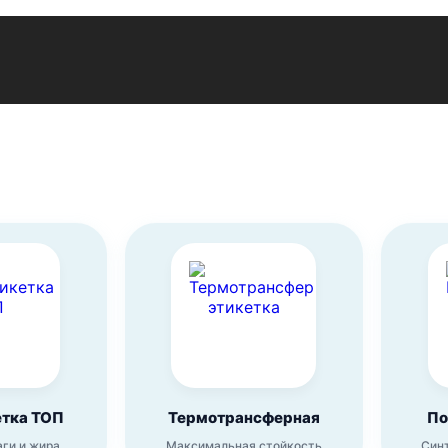
етка ТОП
Термотрансферная
По
аги и жира
Максимальная стойкость
Син