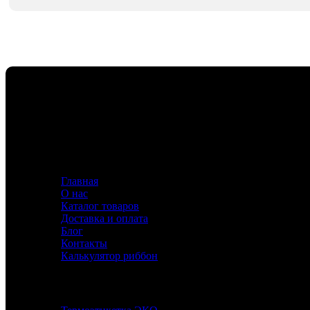
Флавио — ваш эксперт в создании этикеток и риббонов,
Информация
Главная
О нас
Каталог товаров
Доставка и оплата
Блог
Контакты
Калькулятор риббон
Каталог