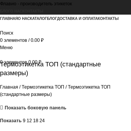
Флавио - производитель этикеток
БЛОГ
О НАС
КОНТАКТЫ
ГЛАВНАЯ
О НАС
КАТАЛОГ
БЛОГ
ДОСТАВКА И ОПЛАТА
КОНТАКТЫ
Поиск
0
элементов
/
0.00
₽
Меню
0
элементов
0.00
₽
Термоэтикетка ТОП (стандартные
размеры)
Главная
Термоэтикетка ТОП
Термоэтикетка ТОП
(стандартные размеры)
Показать боковую панель
Показать
9
12
18
24