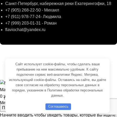
Санкт-Петербург, набережная реки Екатерингофки, 18
+7 (905) 268-22-50 - Михаил
+7 (911) 978-77-24- Людмила
+7 (999) 203-01-31 - Роман
flaviochat@yandex.ru
© 2026
ФЛАВИО
. Все права сохранены
Создание и продвижение -
SeoУслуга
Сайт использует cookie-файлы, чтобы сделать ваше
пребывание на нем максимально удобным. К cайту
Согласие на обработку персональных данных
подключен сервис веб-аналитики Яндекс. Метрика,
Политика обработки персональных данных
использующий cookie-файлы. Оставаясь на сайте, вы даёте
свое
согласие на обработку персональных данных
в
Магазин
порядке, указанном в
Политике обработки персональных
данных
.
0
элементов
Корзина
Меню
Соглашаюсь
Поиск
Начните вводить чтобы увидеть товары, которые вы ищете.